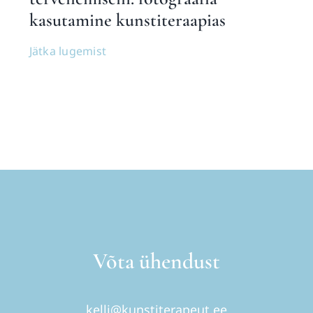
kasutamine kunstiteraapias
Jätka lugemist
Võta ühendust
kelli@kunstiterapeut.ee