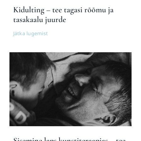
Kidulting – tee tagasi rõõmu ja
tasakaalu juurde
Jätka lugemist
Sisemine laps kunstiteraapias – tee