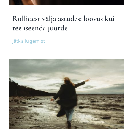
Rollidest välja astudes: loovus kui
tee iseenda juurde
Jätka lugemist