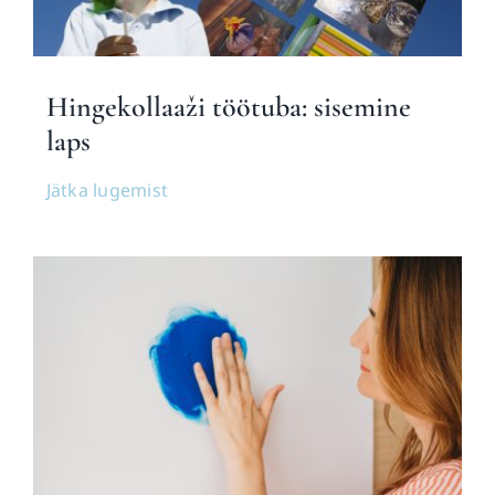
Blogi
Hingekollaaži töötuba: sisemine
laps
Jätka lugemist