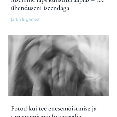
ühenduseni iseendaga
Jätka lugemist
Fotod kui tee enesemõistmise ja
tervenemiseni: fotograafia