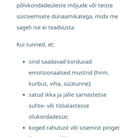
põlvkondadeüleste mõjude või teiste
süsteemsete dünaamikatega, mida me
sageli ise ei teadvusta.
Kui tunned, et:
sind saadavad korduvad
emotsionaalsed mustrid (hirm,
kurbus, viha, süütunne);
satud ikka ja jälle sarnastesse
suhte- või tööalastesse
olukordadesse;
koged rahutust või sisemist pinget