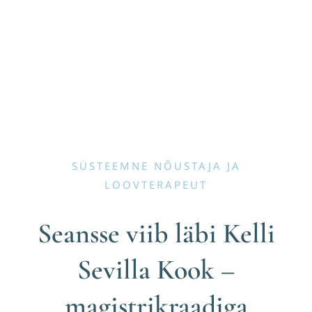
SÜSTEEMNE NÕUSTAJA JA
LOOVTERAPEUT
Seansse viib läbi
Kelli
Sevilla Kook
–
magistrikraadiga