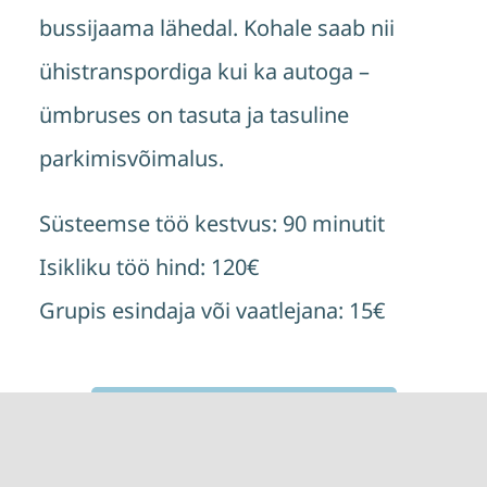
bussijaama lähedal. Kohale saab nii
ühistranspordiga kui ka autoga –
ümbruses on tasuta ja tasuline
parkimisvõimalus.
Süsteemse töö kestvus: 90 minutit
Isikliku töö hind: 120€
Grupis esindaja või vaatlejana: 15€
Vaata asukohta täpsemalt