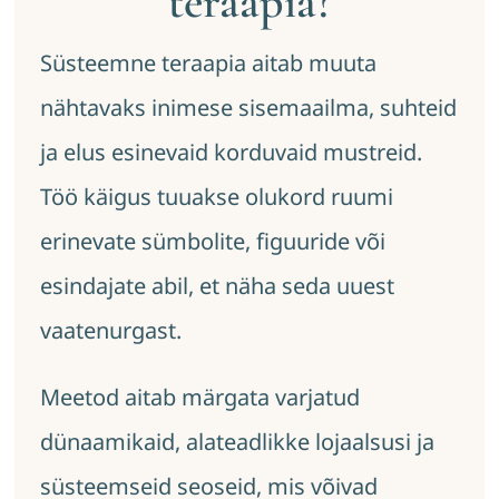
teraapia?
Süsteemne teraapia aitab muuta
nähtavaks inimese sisemaailma, suhteid
ja elus esinevaid korduvaid mustreid.
Töö käigus tuuakse olukord ruumi
erinevate sümbolite, figuuride või
esindajate abil, et näha seda uuest
vaatenurgast.
Meetod aitab märgata varjatud
dünaamikaid, alateadlikke lojaalsusi ja
süsteemseid seoseid, mis võivad