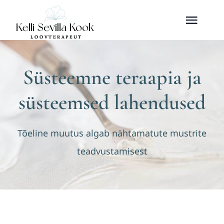
Skip
Toggl
to
content
Navig
Teenused
Süsteemne teraapia ja
Kunstiteraapiast
süsteemsed lahendused
Minust
Tõeline muutus algab nähtamatute mustrite
teadvustamisest
Sündmused
Kontakt