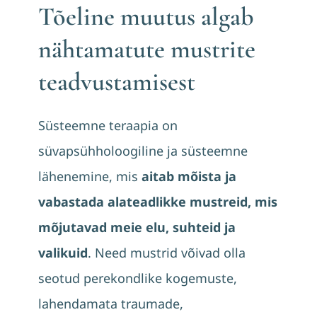
Blogi
Tõeline muutus algab
nähtamatute mustrite
teadvustamisest
Süsteemne teraapia on
süvapsühholoogiline ja süsteemne
lähenemine, mis
aitab mõista ja
vabastada alateadlikke mustreid, mis
mõjutavad meie elu, suhteid ja
valikuid
. Need mustrid võivad olla
seotud perekondlike kogemuste,
lahendamata traumade,