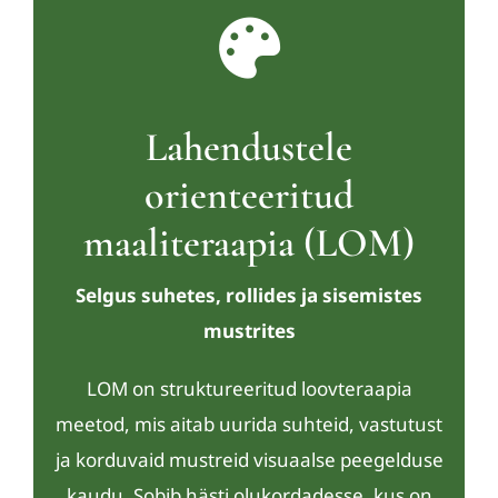
Lahendustele
orienteeritud
maaliteraapia (LOM)
Selgus suhetes, rollides ja sisemistes
mustrites
LOM on struktureeritud loovteraapia
meetod, mis aitab uurida suhteid, vastutust
ja korduvaid mustreid visuaalse peegelduse
kaudu. Sobib hästi olukordadesse, kus on