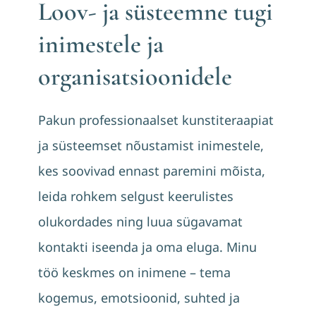
Blogi
Loov- ja süsteemne tugi
inimestele ja
organisatsioonidele
Pakun professionaalset kunstiteraapiat
ja süsteemset nõustamist inimestele,
kes soovivad ennast paremini mõista,
leida rohkem selgust keerulistes
olukordades ning luua sügavamat
kontakti iseenda ja oma eluga. Minu
töö keskmes on inimene – tema
kogemus, emotsioonid, suhted ja