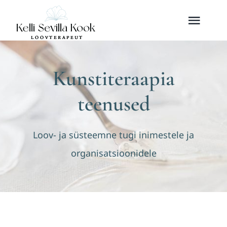
Skip
Toggl
to
content
Navig
Teenused
Kunstiteraapia
Kunstiteraapiast
teenused
Minust
Loov- ja süsteemne tugi inimestele ja
organisatsioonidele
Sündmused
Kontakt