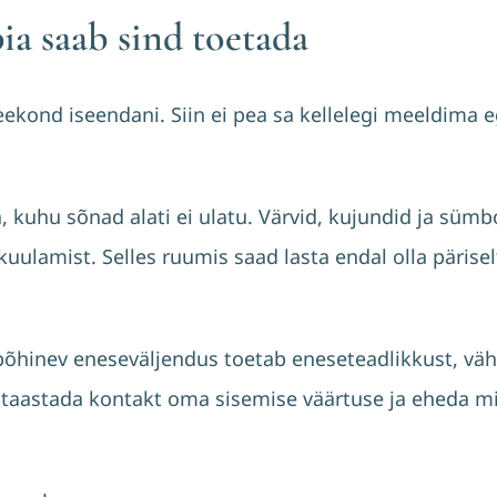
ia saab sind toetada
teekond iseendani. Siin ei pea sa kellelegi meeldima 
, kuhu sõnad alati ei ulatu. Värvid, kujundid ja süm
uulamist. Selles ruumis saad lasta endal olla pärise
 põhinev eneseväljendus toetab eneseteadlikkust, väh
 taastada kontakt oma sisemise väärtuse ja eheda m