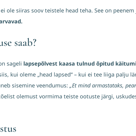
ei ole siiras soov teistele head teha. See on peenem
 arvavad.
use saab?
on sageli
lapsepõlvest kaasa tulnud õpitud käitum
s, kui oleme „head lapsed“ – kui ei tee liiga palju lärm
juneb sisemine veendumus:
„Et mind armastataks, pean 
õelist olemust vormima teiste ootuste järgi, uskudes
stus