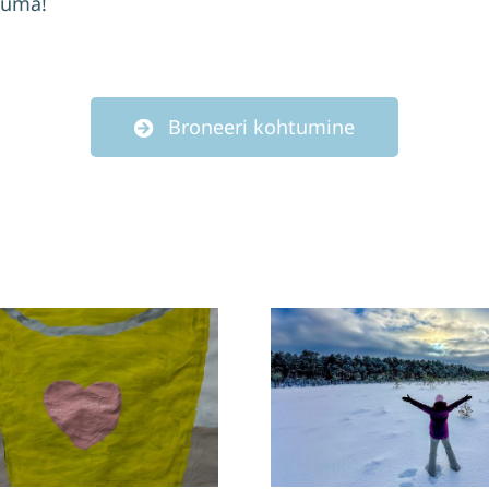
tuma!
Broneeri kohtumine