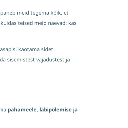
 paneb meid tegema kõik, et
, kuidas teised meid näevad: kas
tasapisi kaotama sidet
a sisemistest vajadustest ja
viia
pahameele, läbipõlemise ja