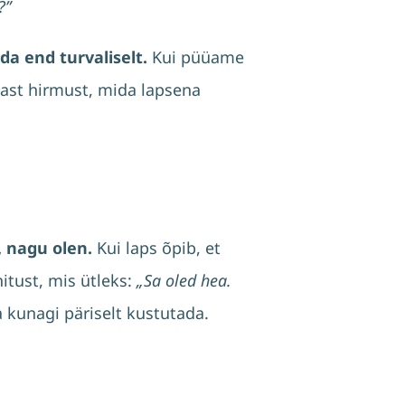
?”
da end turvaliselt.
Kui püüame
mast hirmust, mida lapsena
, nagu olen.
Kui laps õpib, et
itust, mis ütleks:
„Sa oled hea.
a kunagi päriselt kustutada.