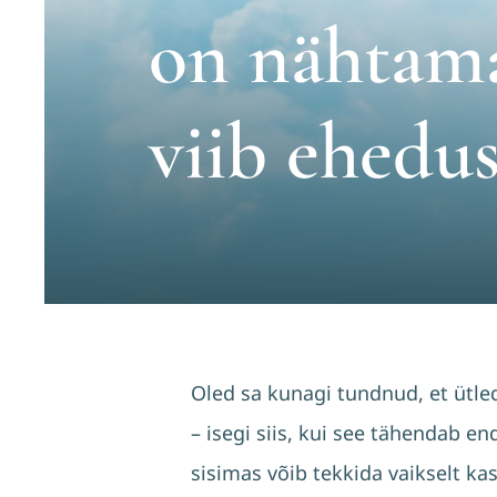
on nähtama
viib ehedu
Oled sa kunagi tundnud, et ütled 
– isegi siis, kui see tähendab e
sisimas võib tekkida vaikselt ka