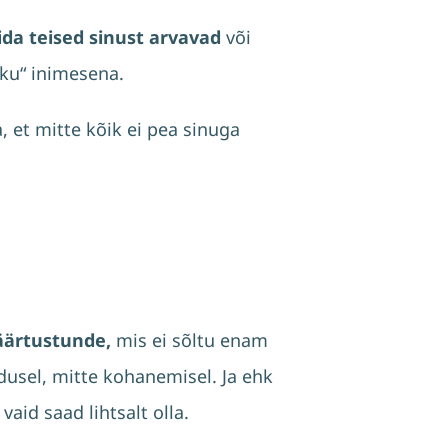
mida teised sinust arvavad
või
liku“ inimesena.
 et mitte kõik ei pea sinuga
väärtustunde,
mis ei sõltu enam
dusel, mitte kohanemisel. Ja ehk
id saad lihtsalt olla.