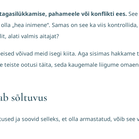
tagasilükkamise, pahameele või konflikti ees.
See
 olla „hea inimene“. Samas on see ka viis kontrollida
t, alati valmis aitajat?
 teised võivad meid isegi kiita. Aga sisimas hakkame 
teiste ootusi täita, seda kaugemale liigume omaend
ab sõltuvus
used ja soovid selleks, et olla armastatud, võib see 