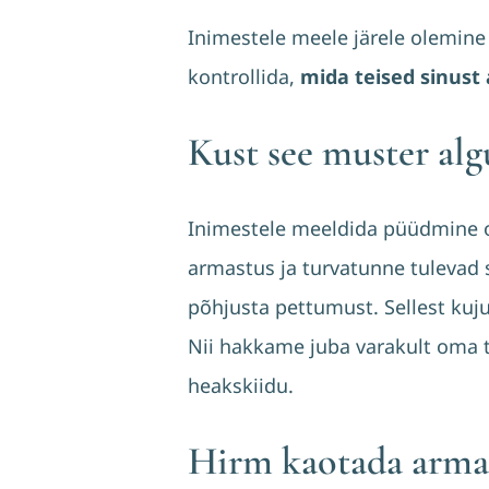
Inimestele meele järele olemine 
kontrollida,
mida teised sinust
Kust see muster alg
Inimestele meeldida püüdmine 
armastus ja turvatunne tulevad sii
põhjusta pettumust. Sellest ku
Nii hakkame juba varakult oma t
heakskiidu.
Hirm kaotada arma