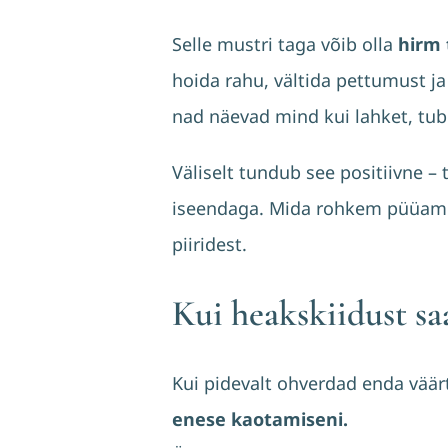
Selle mustri taga võib olla
hirm 
hoida rahu, vältida pettumust ja
nad näevad mind kui lahket, tubli
Väliselt tundub see positiivne –
iseendaga. Mida rohkem püüame 
piiridest.
Kui heakskiidust sa
Kui pidevalt ohverdad enda väärt
enese kaotamiseni.