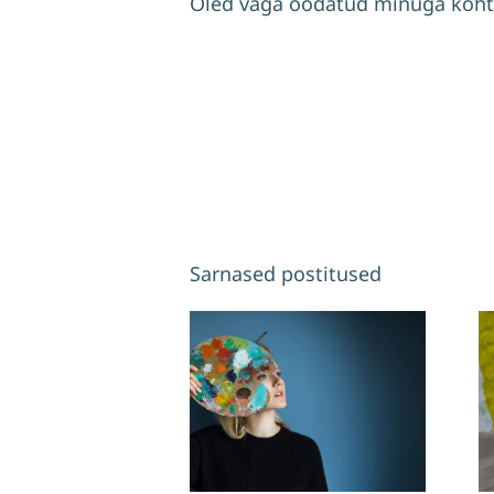
Oled väga oodatud minuga koh
Sarnased postitused