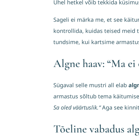
Ühel hetkel võib tekkida küsimu
Sageli ei märka me, et see käitu
kontrollida, kuidas teised meid
tundsime, kui kartsime armastu
Algne haav: “Ma ei 
Sügaval selle mustri all elab
alg
armastus sõltub tema käitumisest
Sa oled väärtuslik.“
Aga see kinnit
Tõeline vabadus alg