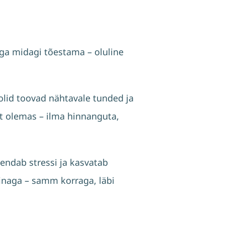
ega midagi tõestama – oluline
bolid toovad nähtavale tunded ja
lt olemas – ilma hinnanguta,
endab stressi ja kasvatab
inaga – samm korraga, läbi