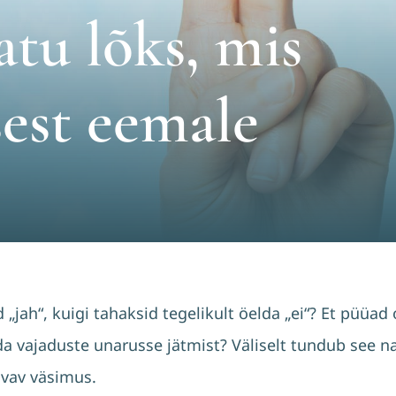
tu lõks, mis
sest eemale
„jah“, kuigi tahaksid tegelikult öelda „ei“? Et püüad o
nda vajaduste unarusse jätmist? Väliselt tundub see n
svav väsimus.