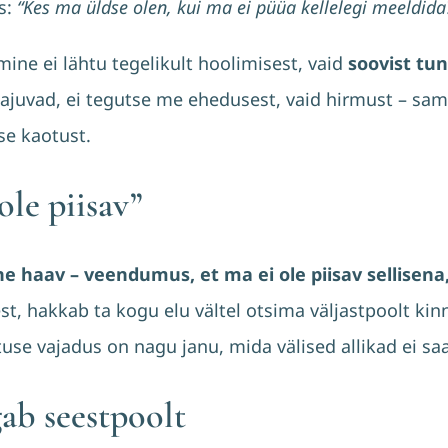
s:
“Kes ma üldse olen, kui ma ei püüa kellelegi meeldida
mine ei lähtu tegelikult hoolimisest, vaid
soovist tun
 tajuvad, ei tegutse me ehedusest, vaid hirmust – sa
se kaotust.
ole piisav”
ne haav – veendumus, et ma ei ole piisav sellisena
, hakkab ta kogu elu vältel otsima väljastpoolt kinn
use vajadus on nagu janu, mida välised allikad ei sa
ab seestpoolt