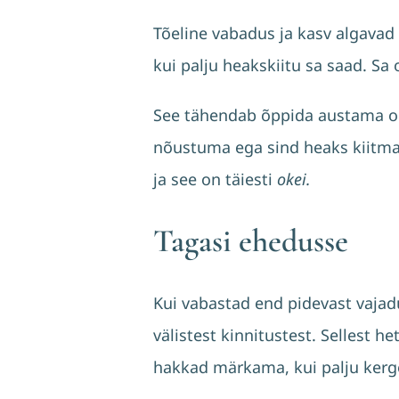
Tõeline vabadus ja kasv algavad 
kui palju heakskiitu sa saad. Sa o
See tähendab õppida austama
nõustuma ega sind heaks kiitma
ja see on täiesti
okei.
Tagasi ehedusse
Kui vabastad end pidevast vajadu
välistest kinnitustest. Sellest 
hakkad märkama, kui palju kergem