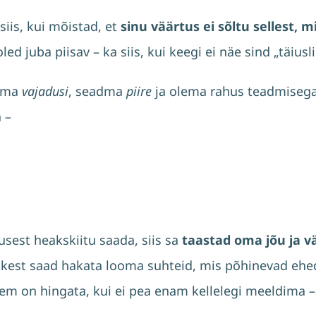
siis, kui mõistad, et
sinu väärtus ei sõltu sellest, 
led juba piisav – ka siis, kui keegi ei näe sind „täius
 oma
vajadusi
, seadma
piire
ja olema rahus teadmisega,
 –
sest heakskiitu saada, siis sa
taastad oma jõu ja 
hetkest saad hakata looma suhteid, mis põhinevad ehe
 on hingata, kui ei pea enam kellelegi meeldima – va