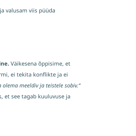
 ja valusam viis püüda
ine.
Väikesena õppisime, et
i, ei tekita konflikte ja ei
olema meeldiv ja teistele sobiv.“
, et see tagab kuuluvuse ja