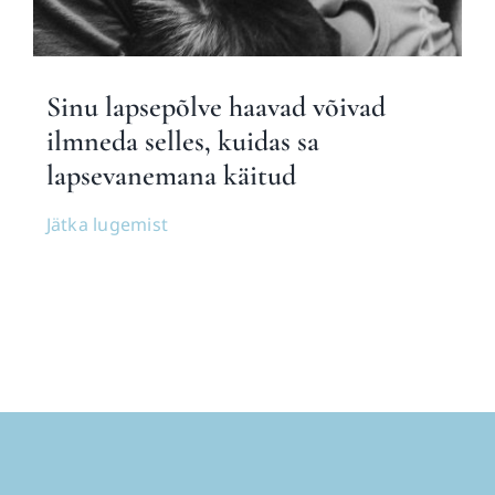
Blogi
Sinu lapsepõlve haavad võivad
ilmneda selles, kuidas sa
lapsevanemana käitud
Jätka lugemist