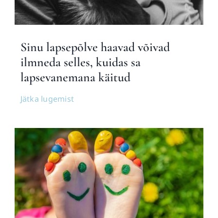
Blogi
Sinu lapsepõlve haavad võivad
ilmneda selles, kuidas sa
lapsevanemana käitud
Jätka lugemist